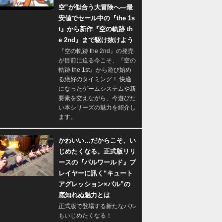
空”が似合う大冒険へ―最
安値でセール中の『the 1s
t』から新作『空の軌跡 th
e 2nd』まで駆け抜けよう
『空の軌跡 the 2nd』の発売
が目前に迫る今こそ、『空の
軌跡 the 1st』から遊び始め
る絶好のタイミング！ 快適
になったゲームシステムや新
要素を交えながら、今遊びた
い本シリーズの魅力を紹介し
ます。
かわいい…だからこそ、い
じめたくなる。正式版リリ
ースの『パルワールド』プ
レイヤーに訊く“キュート
アグレッション×パル”の
底知れぬ魅力とは
正式版で登場する新たなパル
もいじめたくなる！