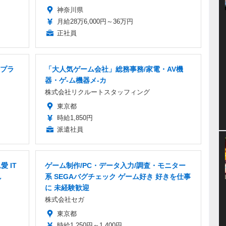
神奈川県
月給28万6,000円～36万円
正社員
プラ
「大人気ゲーム会社」総務事務/家電・AV機
器・ゲ-ム機器メ-カ
株式会社リクルートスタッフィング
東京都
時給1,850円
派遣社員
 IT
ゲーム制作/PC・データ入力/調査・モニター
し
系 SEGAバグチェック ゲーム好き 好きを仕事
に 未経験歓迎
株式会社セガ
東京都
時給1,250円～1,400円