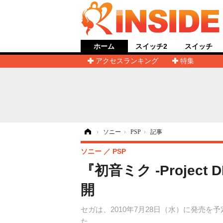
ホーム
スイッチ2
スイッチ
アクセスランキング
特集
ホーム
›
ソニー
›
PSP
›
記事
ソニー
PSP
『初音ミク ‐Projec
開
セガは、2010年7月28日（水）に発売を予定
た。