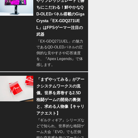
やリフレッシュレートで勝
ちにこだわる！鮮やかなQ
D-OLEDパネル搭載のGiga
Crysta「EX-GDQ271UE
L」はFPSゲーマー注目の
武器
「EX-GDQ271UEL」の魅力
であるQD-OLEDパネルの圧
倒的な見やすさや応答速度
を、『Apex Legends』で体
感します。
「まずやってみる」がアー
クシステムワークスの流
儀。世界を席巻する2.5D
格闘ゲームの開発の裏側
と、求める人物像【キャリ
アクエスト】
『ギルティギア』シリーズな
どで知られ、世界的な格闘ゲ
ーム大会「EVO」でも圧倒
的な存在感を放つアークシス