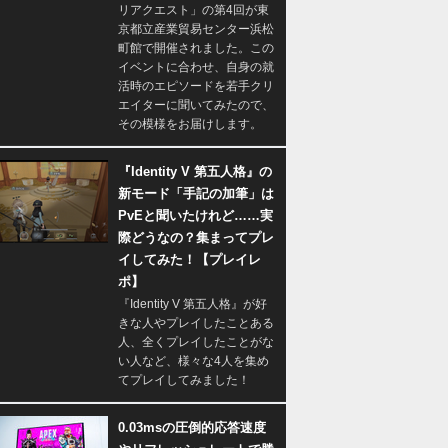
リアクエスト」の第4回が東
京都立産業貿易センター浜松
町館で開催されました。この
イベントに合わせ、自身の就
活時のエピソードを若手クリ
エイターに聞いてみたので、
その模様をお届けします。
『Identity V 第五人格』の
新モード「手記の加筆」は
PvEと聞いたけれど……実
際どうなの？集まってプレ
イしてみた！【プレイレ
ポ】
『Identity V 第五人格』が好
きな人やプレイしたことある
人、全くプレイしたことがな
い人など、様々な4人を集め
てプレイしてみました！
0.03msの圧倒的応答速度