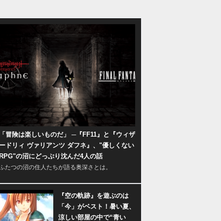
「冒険は楽しいものだ」 ─『FF11』と『ウィザ
ードリィ ヴァリアンツ ダフネ』、"優しくない
RPG"の沼にどっぷり沈んだ4人の話
ふたつの沼の住人たちが語る奥深さとは。
『空の軌跡』を遊ぶのは
「今」がベスト！暑い夏、
涼しい部屋の中で“青い