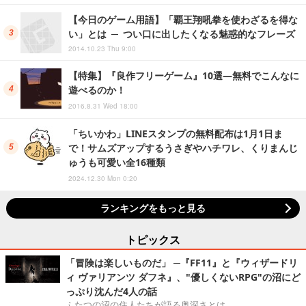
【今日のゲーム用語】「覇王翔吼拳を使わざるを得な
い」とは ─ つい口に出したくなる魅惑的なフレーズ
2014.10.23 Thu 9:00
【特集】『良作フリーゲーム』10選―無料でこんなに
遊べるのか！
2016.8.31 Wed 18:00
「ちいかわ」LINEスタンプの無料配布は1月1日ま
で！サムズアップするうさぎやハチワレ、くりまんじ
ゅうも可愛い全16種類
2024.12.30 Mon 0:20
ランキングをもっと見る
トピックス
「冒険は楽しいものだ」 ─『FF11』と『ウィザードリ
ィ ヴァリアンツ ダフネ』、"優しくないRPG"の沼にど
っぷり沈んだ4人の話
ふたつの沼の住人たちが語る奥深さとは。