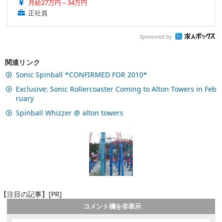
月給27万円～34万円
正社員
Sponsored by
関連リンク
Sonic Spinball *CONFIRMED FOR 2010*
Exclusive: Sonic Rollercoaster Coming to Alton Towers in Feb
ruary
Spinball Whizzer @ alton towers
【注目の記事】[PR]
コメント欄を非表示