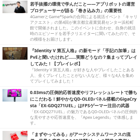
若手抜擢の環境で学んだこと――アプリボットの運営
プロデューサーが語る「巻き込み力」の重要性
4GamerとGame*Sparkの合同による就活イベント「キャリ
アクエスト」の第4回が東京都立産業貿易センター浜松町
館で開催されました。このイベントに合わせ、自身の就活
時のエピソードを若手クリエイターに聞いてみたので、そ
の模様をお届けします。
『Identity V 第五人格』の新モード「手記の加筆」は
PvEと聞いたけれど……実際どうなの？集まってプレイ
してみた！【プレイレポ】
『Identity V 第五人格』が好きな人やプレイしたことある
人、全くプレイしたことがない人など、様々な4人を集め
てプレイしてみました！
0.03msの圧倒的応答速度やリフレッシュレートで勝ち
にこだわる！鮮やかなQD-OLEDパネル搭載のGigaCry
sta「EX-GDQ271UEL」はFPSゲーマー注目の武器
「EX-GDQ271UEL」の魅力であるQD-OLEDパネルの圧倒的
な見やすさや応答速度を、『Apex Legends』で体感しま
す。
「まずやってみる」がアークシステムワークスの流