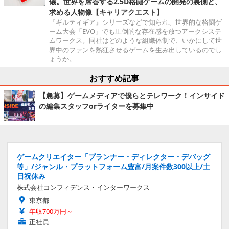
儀。世界を席巻する2.5D格闘ゲームの開発の裏側と、
求める人物像【キャリアクエスト】
『ギルティギア』シリーズなどで知られ、世界的な格闘ゲ
ーム大会「EVO」でも圧倒的な存在感を放つアークシステ
ムワークス。同社はどのような組織体制で、いかにして世
界中のファンを熱狂させるゲームを生み出しているのでし
ょうか。
おすすめ記事
【急募】ゲームメディアで僕らとテレワーク！インサイド
の編集スタッフorライターを募集中
ゲームクリエイター「プランナー・ディレクター・デバッグ
等」/ジャンル・プラットフォーム豊富/月案件数300以上/土
日祝休み
株式会社コンフィデンス・インターワークス
東京都
年収700万円～
正社員