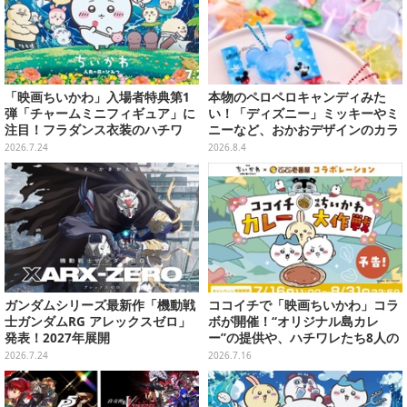
「映画ちいかわ」入場者特典第1
本物のペロペロキャンディみた
弾「チャームミニフィギュア」に
い！「ディズニー」ミッキーやミ
注目！フラダンス衣装のハチワ
ニーなど、おかおデザインのカラ
レ、うさぎら全8種類
フルチャーム全10種が8月31日発
2026.7.24
2026.8.4
売
ガンダムシリーズ最新作「機動戦
ココイチで「映画ちいかわ」コラ
士ガンダムRG アレックスゼロ」
ボが開催！“オリジナル島カレ
発表！2027年展開
ー”の提供や、ハチワレたち8人の
スプーン置きフィギュアをプレゼ
2026.7.24
2026.7.16
ント