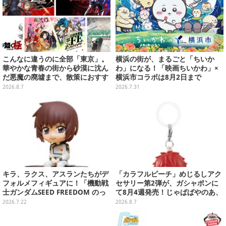
こんなに違うのに全部「東京」。
横浜の街が、まるごと「ちいか
華やかな青春の街から砂漠に沈ん
わ」になる！「映画ちいかわ」×
だ悪魔の廃墟まで、散策におすす
横浜市コラボは8月2日まで
め東京ゲーム5選【特集】
2026.8.7
2026.7.31
キラ、ラクス、アスランたちがデ
「カラフルピーチ」めじるしアク
フォルメフィギュアに！「機動戦
セサリー第2弾が、ガシャポンに
士ガンダムSEED FREEDOM のっ
て8月4週発売！じゃぱぱやのあ、
かるんです♪」予約締切間近
シヴァたちメンバー11名分ライン
2026.7.22
2026.8.7
ナップ