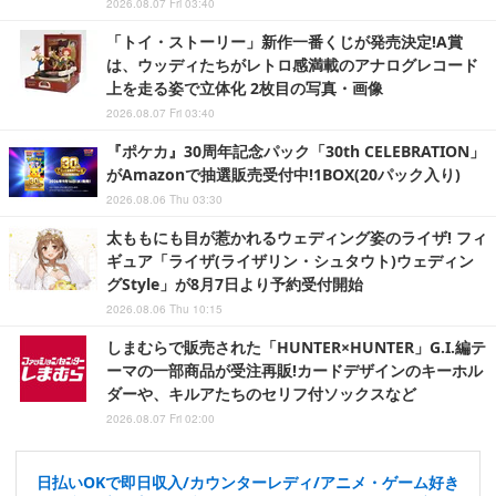
2026.08.07 Fri 03:40
「トイ・ストーリー」新作一番くじが発売決定!A賞
は、ウッディたちがレトロ感満載のアナログレコード
上を走る姿で立体化 2枚目の写真・画像
2026.08.07 Fri 03:40
『ポケカ』30周年記念パック「30th CELEBRATION」
がAmazonで抽選販売受付中!1BOX(20パック入り)
2026.08.06 Thu 03:30
太ももにも目が惹かれるウェディング姿のライザ! フィ
ギュア「ライザ(ライザリン・シュタウト)ウェディン
グStyle」が8月7日より予約受付開始
2026.08.06 Thu 10:15
しまむらで販売された「HUNTER×HUNTER」G.I.編テ
ーマの一部商品が受注再販!カードデザインのキーホル
ダーや、キルアたちのセリフ付ソックスなど
2026.08.07 Fri 02:00
日払いOKで即日収入/カウンターレディ/アニメ・ゲーム好き