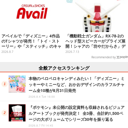
アベイルで「ディズニー」4作品
「機動戦士ガンダム」RX-78-2の
のTシャツが発売！「トイ・スト
ヘッド型スピーカーがプライズ展
ーリー」や「スティッチ」のキャ
開！シャアの「坊やだからさ」デ
ラを刺しゅうでデザイン
ザインなどオシャレなグラス3種
2026.8.7
2026.7.13
も
Recommended by
全般アクセスランキング
本物のペロペロキャンディみたい！「ディズニー」ミ
ッキーやミニーなど、おかおデザインのカラフルチャ
ーム全10種が8月31日発売
2026.8.4 Tue 16:00
『ポケモン』未公開の設定資料も収録されるビジュア
ルアートブックが発売決定！ 全3冊、合計約1,500ペ
ージの大ボリュームでシリーズ30年を振り返る
2026.8.7 Fri 14:45