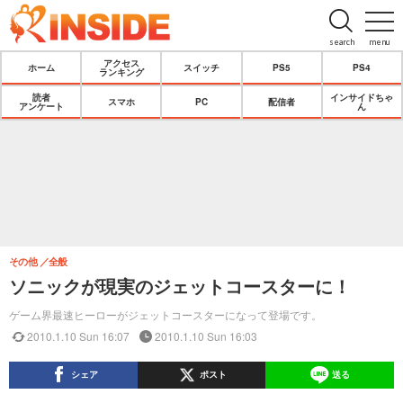
search
menu
アクセス
ホーム
スイッチ
PS5
PS4
ランキング
読者
インサイドちゃ
スマホ
PC
配信者
アンケート
ん
その他
全般
ソニックが現実のジェットコースターに！
ゲーム界最速ヒーローがジェットコースターになって登場です。
2010.1.10 Sun 16:07
2010.1.10 Sun 16:03
シェア
ポスト
送る