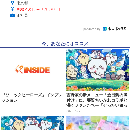
東京都
月給25万円～61万5,700円
正社員
Sponsored by
今、あなたにオススメ
『ソニックヒーローズ』インプレ
吉野家の新メニュー「金目鯛の煮
ッション
付け」に、実質ちいかわコラボと
沸くファンたち―「ぜったい狙っ
ただろ！」「映画公開のタイミン
2026.7.27
グで妙だな？」