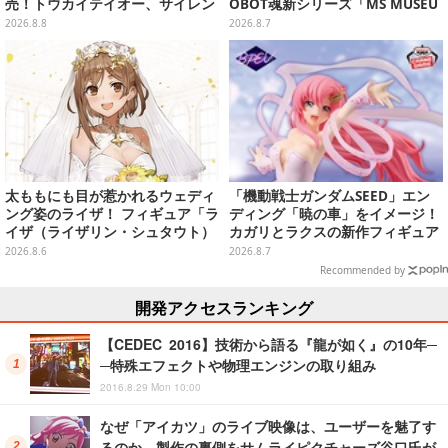
売！トウカイテイオー、サイレン
OBOT魂新シリーズ「MS MUSEU
ススズカなど名馬をデザイン
M」で商品化！博物館イメージの
2026.8.8
2026.8.7
ベースも注目
太ももにも目が惹かれるウェディ
「機動戦士ガンダムSEED」エン
ング姿のライザ！ フィギュア「ラ
ディング「暁の車」をイメージ！
イザ（ライザリン・シュタウト）
カガリとラクスの新作フィギュア
ウェディングStyle」が8月7日よ
がプライズに
2026.8.6
2026.8.7
り予約受付開始
Recommended by
開発アクセスランキング
【CEDEC 2016】技術から語る『龍が如く』の10年─
─特殊エフェクトや物理エンジンの取り組み
2016.8.29 Mon 10:00
なぜ「アイカツ」のライブ映像は、ユーザーを魅了す
るのか…製作の裏側をサムライピクチャーズ谷口氏が