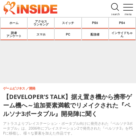
search
menu
アクセス
ホーム
スイッチ
PS5
PS4
ランキング
読者
インサイドちゃ
スマホ
PC
配信者
アンケート
ん
ゲームビジネス
開発
【DEVELOPER'S TALK】据え置き機から携帯ゲ
ーム機へ～追加要素満載でリメイクされた『ペ
ルソナ3ポータブル』開発陣に聞く
アトラスよりプレイステーション・ポータブル向けに発売された『ペルソナ3ポ
ータブル』は、2006年にプレイステーション2で発売された『ペルソナ3』をPS
Pに移植し、様々な要素を加えた作品です。