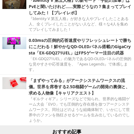
『Identity V 第五人格』の新モード「手記の加筆」は
PvEと聞いたけれど……実際どうなの？集まってプレイ
してみた！【プレイレポ】
『Identity V 第五人格』が好きな人やプレイしたことある
人、全くプレイしたことがない人など、様々な4人を集め
てプレイしてみました！
0.03msの圧倒的応答速度やリフレッシュレートで勝ち
にこだわる！鮮やかなQD-OLEDパネル搭載のGigaCry
sta「EX-GDQ271UEL」はFPSゲーマー注目の武器
「EX-GDQ271UEL」の魅力であるQD-OLEDパネルの圧倒的
な見やすさや応答速度を、『Apex Legends』で体感しま
す。
「まずやってみる」がアークシステムワークスの流
儀。世界を席巻する2.5D格闘ゲームの開発の裏側と、
求める人物像【キャリアクエスト】
『ギルティギア』シリーズなどで知られ、世界的な格闘ゲ
ーム大会「EVO」でも圧倒的な存在感を放つアークシステ
ムワークス。同社はどのような組織体制で、いかにして世
界中のファンを熱狂させるゲームを生み出しているのでし
ょうか。
おすすめ記事