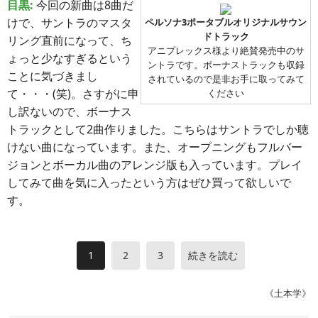
目黒:
今回の新曲は8曲だ
けで、サントラのマスタ
ペルソナ3ポータブルオリジナルサウン
ドトラック
リング直前になって、ち
アニプレックス様より絶賛発売中のサ
ょっと少なすぎるという
ントラです。ボーナストラックも収録
ことに気づきまし
されているので是非お手に取ってみて
て・・・(笑)。さすがに申
ください
し訳ないので、ボーナス
トラックとして2曲作りました。こちらはサントラでしか聴
けない曲になっています。また、オープニングもフルバー
ジョンとボーカル曲のアレンジ版も入っています。プレイ
してみて曲を気に入ったという方はぜひ買って欲しいで
す。
1
2
3
続きを読む
《土本学》