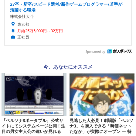
27卒・新卒/スピード選考/新作ゲームプログラマー/若手が
活躍する職場
株式会社大斗
東京都
月給25万5,000円～32万円
正社員
Sponsored by
今、あなたにオススメ
『ペルソナ3ポータブル』公式サ
見逃した人必見！劇場版「ペルソ
イトにてシステムページ公開！注
ナ3」を購入できる「時価ネット
目の男女主人公の違いが見れる
たなか」が実際にオープン ― 特