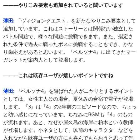
―――やりこみ要素も追加されていると聞いています
薄田:
「ヴィジョンクエスト」を新たなやりこみ要素として
追加しています。これはストーリーとは関係ない独立した
バトル問題で、様々な問題に挑戦できます。また、指定さ
れた条件で過去に戦ったボスに挑戦することもでき、かな
り歯応えがあると思います。『ペルソナ4』に出てきたマー
ガレットが案内人として登場します。
―――これは既存ユーザが嬉しいポイントですね
薄田:
『ペルソナ4』を遊ばれた人がニヤリとするポイント
としては、女性主人公の場合、夏休みの合宿で雪子が登場
します。『3』は『4』の2年前のエピソードなので、ちょっ
と幼い感じになっています。ちなみにBGMも『4』のもの
が流れます。あと、なぜか屋久島の海岸に柏木という教師
が登場します。小ネタとして、以前のキャラクターなどを
入れながら既存ユーザの方にも喜んでもらおうと思って作