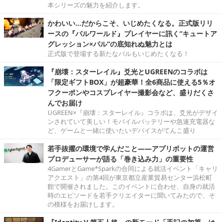
本シリーズの魅力を紹介します。
かわいい…だからこそ、いじめたくなる。正式版リリ
ースの『パルワールド』プレイヤーに訊く“キュートア
グレッション×パル”の底知れぬ魅力とは
正式版で登場する新たなパルもいじめたくなる！
『崩壊：スターレイル』爻光とUGREENのコラボは
「限定ギフトBOX」が超豪華！全6商品に使える5％オ
フクーポンやコスプレイヤー撮影会など、盛りだくさ
んでお届け
UGREEN×『崩壊：スターレイル』コラボは、爻光がデザイ
ンされていて美しい！モバイルバッテリーや急速充電器な
ど、ゲームと一緒に使いたいデバイスがてんこ盛り
若手抜擢の環境で学んだこと――アプリボットの運営
プロデューサーが語る「巻き込み力」の重要性
4GamerとGame*Sparkの合同による就活イベント「キャリ
アクエスト」の第4回が東京都立産業貿易センター浜松町
館で開催されました。このイベントに合わせ、自身の就活
時のエピソードを若手クリエイターに聞いてみたので、そ
の模様をお届けします。