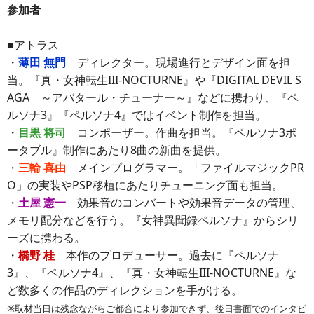
参加者
■アトラス
・
薄田 無門
ディレクター。現場進行とデザイン面を担
当。『真・女神転生III-NOCTURNE』や『DIGITAL DEVIL S
AGA ～アバタール・チューナー～』などに携わり、『ペ
ルソナ3』『ペルソナ4』ではイベント制作を担当。
・
目黒 将司
コンポーザー。作曲を担当。『ペルソナ3ポ
ータブル』制作にあたり8曲の新曲を提供。
・
三輪 喜由
メインプログラマー。「ファイルマジックPR
O」の実装やPSP移植にあたりチューニング面も担当。
・
土屋 憲一
効果音のコンバートや効果音データの管理、
メモリ配分などを行う。『女神異聞録ペルソナ』からシリ
ーズに携わる。
・
橋野 桂
本作のプロデューサー。過去に『ペルソナ
3』、『ペルソナ4』、『真・女神転生III-NOCTURNE』な
ど数多くの作品のディレクションを手がける。
※取材当日は残念ながらご都合により参加できず、後日書面でのインタビ