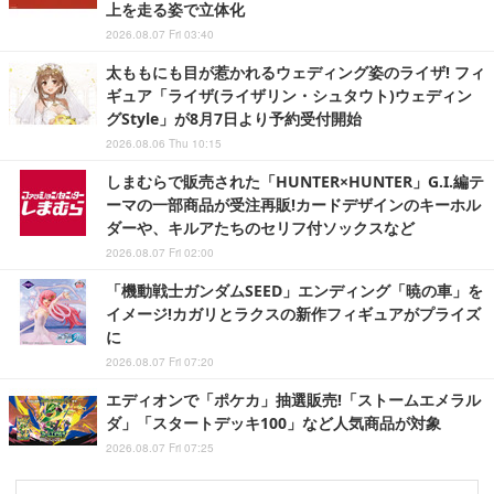
上を走る姿で立体化
2026.08.07 Fri 03:40
太ももにも目が惹かれるウェディング姿のライザ! フィ
ギュア「ライザ(ライザリン・シュタウト)ウェディン
グStyle」が8月7日より予約受付開始
2026.08.06 Thu 10:15
しまむらで販売された「HUNTER×HUNTER」G.I.編テ
ーマの一部商品が受注再販!カードデザインのキーホル
ダーや、キルアたちのセリフ付ソックスなど
2026.08.07 Fri 02:00
「機動戦士ガンダムSEED」エンディング「暁の車」を
イメージ!カガリとラクスの新作フィギュアがプライズ
に
2026.08.07 Fri 07:20
エディオンで「ポケカ」抽選販売!「ストームエメラル
ダ」「スタートデッキ100」など人気商品が対象
2026.08.07 Fri 07:25