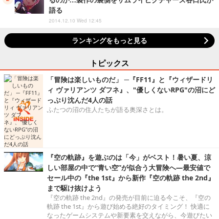
語る
2014.12.10 Wed 12:45
ランキングをもっと見る
トピックス
「冒険は楽しいものだ」 ─『FF11』と『ウィザードリ
ィ ヴァリアンツ ダフネ』、"優しくないRPG"の沼にど
っぷり沈んだ4人の話
ふたつの沼の住人たちが語る奥深さとは。
『空の軌跡』を遊ぶのは「今」がベスト！暑い夏、涼
しい部屋の中で“青い空”が似合う大冒険へ―最安値で
セール中の『the 1st』から新作『空の軌跡 the 2nd』
まで駆け抜けよう
『空の軌跡 the 2nd』の発売が目前に迫る今こそ、『空の
軌跡 the 1st』から遊び始める絶好のタイミング！ 快適に
なったゲームシステムや新要素を交えながら、今遊びたい