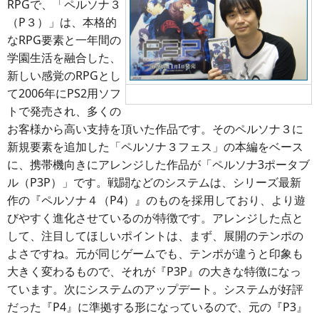
RPGで、「ペルソナ３
（P３）」は、本格的
なRPG要素と一年間の
学園生活を融合した、
新しい感覚のRPGとし
て2006年にPS2用ソフ
橋野氏
トで発売され、多くの
お客様から高い支持を頂いた作品です。そのペルソナ３に
新規要素を追加した「ペルソナ３フェス」の本編をベース
に、携帯機向きにアレンジした作品が「ペルソナ3ポータブ
ル（P3P）」です。戦闘などのシステムは、シリーズ最新
作の『ペルソナ４（P4）』のものを採用しており、より遊
びやすく進化させているのが特徴です。アレンジした点と
して、注目してほしいポイントは、まず、展開のテンポの
よさですね。元が同じゲームでも、テンポが違うと印象も
大きく変わるもので、それが『P3P』の大きな特徴になっ
ています。次にシステムのアップデート。システムが好評
だった『P4』に準拠する形になっているので、元の『P3』