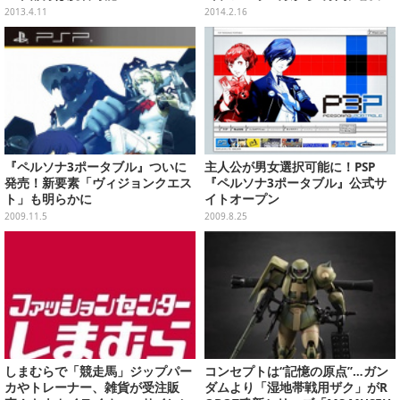
て放映
2013.4.11
2014.2.16
『ペルソナ3ポータブル』ついに
主人公が男女選択可能に！PSP
発売！新要素「ヴィジョンクエス
『ペルソナ3ポータブル』公式サ
ト」も明らかに
イトオープン
2009.11.5
2009.8.25
しまむらで「競走馬」ジップパー
コンセプトは“記憶の原点”…ガン
カやトレーナー、雑貨が受注販
ダムより「湿地帯戦用ザク」がR