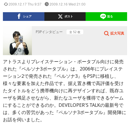
2009.12.17 Thu 9:37
2009.12.16 Wed 21:00
シェア
ポスト
送る
P3Pインタビュー
全 52 枚
拡大写真
アトラスよりプレイステーション・ポータブル向けに発売
された『ペルソナ3ポータブル』は、2006年にプレイステ
ーション2で発売された『ペルソナ3』をPSPに移植し、
様々な要素を加えた作品です。据え置き機で高評価を受け
たタイトルをどう携帯機向けに再デザインすれば、既存ユ
ーザを満足させながら、新たなユーザを獲得できるゲーム
にすることができるのか。DEVELOPER'S TALKの最新号で
は、多くの苦労があった『ペルソナ3ポータブル』開発陣に
お話を伺いました。