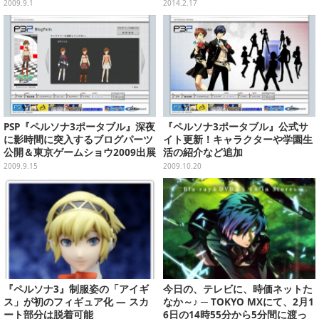
設サイトでは、放映した映像も公
2009.9.1
2014.2.17
開中
PSP『ペルソナ3ポータブル』深夜
『ペルソナ3ポータブル』公式サ
に影時間に突入するブログパーツ
イト更新！キャラクターや学園生
公開＆東京ゲームショウ2009出展
活の紹介など追加
情報
2009.9.15
2009.10.20
『ペルソナ3』制服姿の「アイギ
今日の、テレビに、時価ネットた
ス」が初のフィギュア化 ― スカ
なか～♪ ─ TOKYO MXにて、2月1
ート部分は脱着可能
6日の14時55分から5分間に渡っ