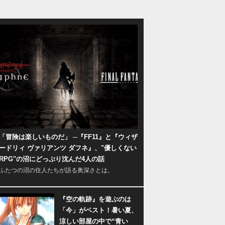
「冒険は楽しいものだ」 ─『FF11』と『ウィザ
ードリィ ヴァリアンツ ダフネ』、"優しくない
RPG"の沼にどっぷり沈んだ4人の話
ふたつの沼の住人たちが語る奥深さとは。
『空の軌跡』を遊ぶのは
「今」がベスト！暑い夏、
涼しい部屋の中で“青い