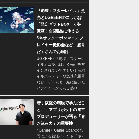
『崩壊：スターレイル』爻
光とUGREENのコラボは
「限定ギフトBOX」が超
豪華！全6商品に使える
5％オフクーポンやコスプ
レイヤー撮影会など、盛り
だくさんでお届け
UGREEN×『崩壊：スターレ
イル』コラボは、爻光がデザ
インされていて美しい！モバ
イルバッテリーや急速充電器
など、ゲームと一緒に使いた
いデバイスがてんこ盛り
若手抜擢の環境で学んだこ
と――アプリボットの運営
プロデューサーが語る「巻
き込み力」の重要性
4GamerとGame*Sparkの合
同による就活イベント「キャ