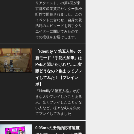
リアクエスト」の第4回が東
京都立産業貿易センター浜松
町館で開催されました。この
イベントに合わせ、自身の就
活時のエピソードを若手クリ
エイターに聞いてみたので、
その模様をお届けします。
『Identity V 第五人格』の
新モード「手記の加筆」は
PvEと聞いたけれど……実
際どうなの？集まってプレ
イしてみた！【プレイレ
ポ】
『Identity V 第五人格』が好
きな人やプレイしたことある
人、全くプレイしたことがな
い人など、様々な4人を集め
てプレイしてみました！
0.03msの圧倒的応答速度