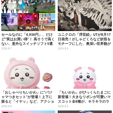
セールなのに「4,936円」、だけ
ユニクロの「浮世絵」UTが8月17
ど“実はお買い得”！ 高そうで高く
日発売！がしゃどくろなど妖怪を
ない、意外なスイッチソフト5選
モチーフにした、奥深い世界観が
最高にオシャレ
2026.8.7
2026.8.9
「おしゃべりちいかわ」に“パジ
「ちいかわ」がびっくらたまごに
ャマつきセット”が登場！上下に
新登場！大きなリボンが可愛いマ
振ると「イヤッ」など、アクショ
スコット全8種が、キラキラのラ
ンに応じて喋ってくれる
メ入り入浴剤から飛び出す
2026.8.8
2026.8.4