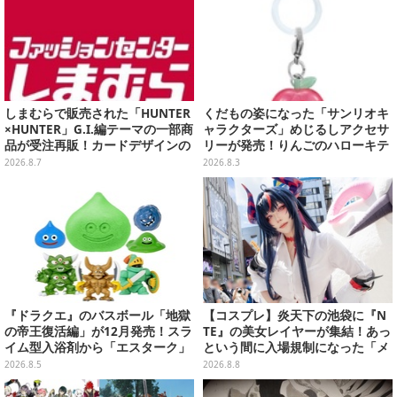
しまむらで販売された「HUNTER
くだもの姿になった「サンリオキ
×HUNTER」G.I.編テーマの一部商
ャラクターズ」めじるしアクセサ
品が受注再販！カードデザインの
リーが発売！りんごのハローキテ
キーホルダーや、キルアたちのセ
ィや、パイナップルのポムポムプ
2026.8.7
2026.8.3
リフ付ソックスなど
リンなど全5種
『ドラクエ』のバスボール「地獄
【コスプレ】炎天下の池袋に『N
の帝王復活編」が12月発売！スラ
TE』の美女レイヤーが集結！あっ
イム型入浴剤から「エスターク」
という間に入場規制になった「メ
「デスピサロ」ら6体が飛び出す
ェメェ村の大冒険」をレポート
2026.8.5
2026.8.8
【写真28枚】