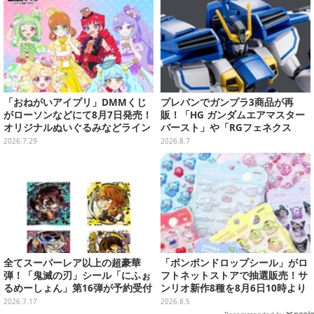
「おねがいアイプリ」DMMくじ
プレバンでガンプラ3商品が再
がローソンなどにて8月7日発売！
販！「HG ガンダムエアマスター
オリジナルぬいぐるみなどライン
バースト」や「RGフェネクス
ナップ、各等賞にスペシャルアイ
（ナラティブVer.）」も
2026.7.29
2026.8.7
プリカードが付属
全てスーパーレア以上の超豪華
「ボンボンドロップシール」がロ
弾！「鬼滅の刃」シール「にふぉ
フトネットストアで抽選販売！サ
るめーしょん」第16弾が予約受付
ンリオ新作8種を8月6日10時より
実施、胡蝶しのぶや童磨など全39
受付開始
2026.7.17
2026.8.5
種