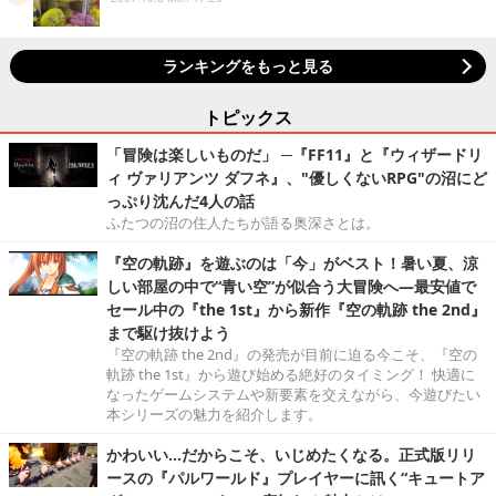
ランキングをもっと見る
トピックス
「冒険は楽しいものだ」 ─『FF11』と『ウィザードリ
ィ ヴァリアンツ ダフネ』、"優しくないRPG"の沼にど
っぷり沈んだ4人の話
ふたつの沼の住人たちが語る奥深さとは。
『空の軌跡』を遊ぶのは「今」がベスト！暑い夏、涼
しい部屋の中で“青い空”が似合う大冒険へ―最安値で
セール中の『the 1st』から新作『空の軌跡 the 2nd』
まで駆け抜けよう
『空の軌跡 the 2nd』の発売が目前に迫る今こそ、『空の
軌跡 the 1st』から遊び始める絶好のタイミング！ 快適に
なったゲームシステムや新要素を交えながら、今遊びたい
本シリーズの魅力を紹介します。
かわいい…だからこそ、いじめたくなる。正式版リリ
ースの『パルワールド』プレイヤーに訊く“キュートア