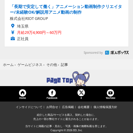
「長期で安定して働く」アニメーション動画制作クリエイタ
ー/未経験OK/解説用アニメ動画の制作
株式会社RIOT GROUP
埼玉県
月給29万4,900円～60万円
正社員
Sponsored by
記事
ホーム
›
ゲームビジネス
›
その他
›
Home
Facebook
YouTube
X
インサイドについて
お問合せ
広告掲載
会社概要
個人情報保護方針
紹介した商品/サービスを購入、契約した場合に、
売上の一部が弊社サイトに還元されることがあります。
当サイトに掲載の記事・見出し・写真・画像の無断転載を禁じます。
Copyright © 2026 IID, Inc.