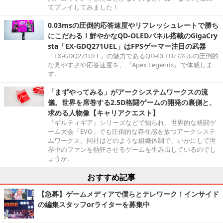
てプレイしてみました！
0.03msの圧倒的応答速度やリフレッシュレートで勝ち
にこだわる！鮮やかなQD-OLEDパネル搭載のGigaCry
sta「EX-GDQ271UEL」はFPSゲーマー注目の武器
「EX-GDQ271UEL」の魅力であるQD-OLEDパネルの圧倒的
な見やすさや応答速度を、『Apex Legends』で体感しま
す。
「まずやってみる」がアークシステムワークスの流
儀。世界を席巻する2.5D格闘ゲームの開発の裏側と、
求める人物像【キャリアクエスト】
『ギルティギア』シリーズなどで知られ、世界的な格闘ゲ
ーム大会「EVO」でも圧倒的な存在感を放つアークシステ
ムワークス。同社はどのような組織体制で、いかにして世
界中のファンを熱狂させるゲームを生み出しているのでし
ょうか。
おすすめ記事
【急募】ゲームメディアで僕らとテレワーク！インサイド
の編集スタッフorライターを募集中