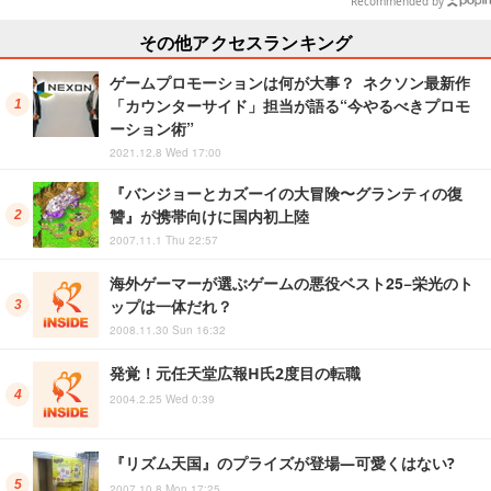
Recommended by
その他アクセスランキング
ゲームプロモーションは何が大事？ ネクソン最新作
「カウンターサイド」担当が語る“今やるべきプロモ
ーション術”
2021.12.8 Wed 17:00
『バンジョーとカズーイの大冒険〜グランティの復
讐』が携帯向けに国内初上陸
2007.11.1 Thu 22:57
海外ゲーマーが選ぶゲームの悪役ベスト25−栄光のト
ップは一体だれ？
2008.11.30 Sun 16:32
発覚！元任天堂広報H氏2度目の転職
2004.2.25 Wed 0:39
『リズム天国』のプライズが登場―可愛くはない?
2007.10.8 Mon 17:25