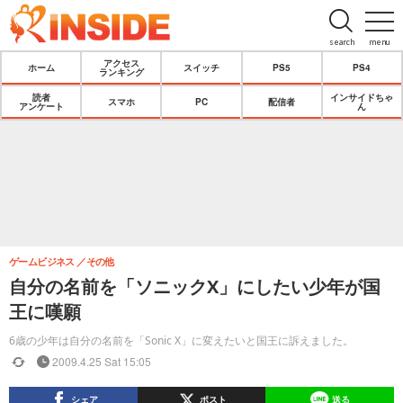
search
menu
アクセス
ホーム
スイッチ
PS5
PS4
ランキング
読者
インサイドちゃ
スマホ
PC
配信者
アンケート
ん
ゲームビジネス
その他
自分の名前を「ソニックX」にしたい少年が国
王に嘆願
6歳の少年は自分の名前を「Sonic X」に変えたいと国王に訴えました。
2009.4.25 Sat 15:05
シェア
ポスト
送る