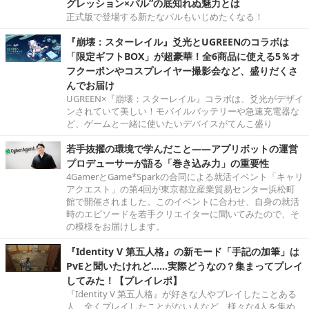
グレッション×パル”の底知れぬ魅力とは
正式版で登場する新たなパルもいじめたくなる！
『崩壊：スターレイル』爻光とUGREENのコラボは
「限定ギフトBOX」が超豪華！全6商品に使える5％オ
フクーポンやコスプレイヤー撮影会など、盛りだくさ
んでお届け
UGREEN×『崩壊：スターレイル』コラボは、爻光がデザイ
ンされていて美しい！モバイルバッテリーや急速充電器な
ど、ゲームと一緒に使いたいデバイスがてんこ盛り
若手抜擢の環境で学んだこと――アプリボットの運営
プロデューサーが語る「巻き込み力」の重要性
4GamerとGame*Sparkの合同による就活イベント「キャリ
アクエスト」の第4回が東京都立産業貿易センター浜松町
館で開催されました。このイベントに合わせ、自身の就活
時のエピソードを若手クリエイターに聞いてみたので、そ
の模様をお届けします。
『Identity V 第五人格』の新モード「手記の加筆」は
PvEと聞いたけれど……実際どうなの？集まってプレイ
してみた！【プレイレポ】
『Identity V 第五人格』が好きな人やプレイしたことある
人、全くプレイしたことがない人など、様々な4人を集め