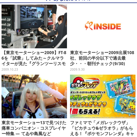
【東京モーターショー2009】FT-8
東京モーターショー2009出展108
6を「試乗」してみた～クルマラ
社、前回の半分以下で過去最
イターが見た『グランツーリスモ
少・・・朝刊チェック(9/30)
5』
2009.10.23
2009.9.30
東京モーターショー13で見つけた
ファミマで「メガレックウザ」
痛車コンパニオン・コスプレイヤ
「ピカチュウ&ゼラオラ」がもら
ー特集 ― てゐや島風など
える！『ポケモンフレンダ』キャ