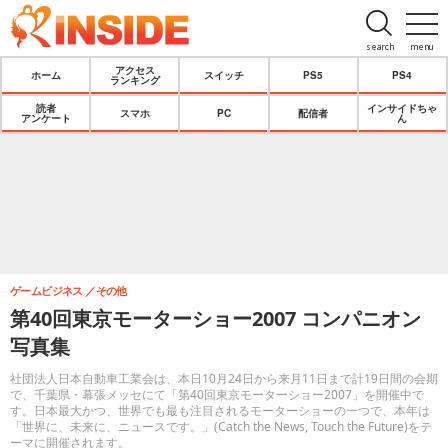
search
menu
アクセス
ホーム
スイッチ
PS5
PS4
ランキング
読者
インサイドちゃ
スマホ
PC
配信者
アンケート
ん
ゲームビジネス
その他
第40回東京モーターショー2007 コンパニオン
写真集
社団法人日本自動車工業会は、本日10月24日から来月11日まで計19日間の会期
で、千葉県・幕張メッセにて「第40回東京モーターショー2007」を開催中で
す。日本最大かつ、世界でも最も注目されるモーターショーの一つで、本年は
「世界に、未来に、ニュースです。」(Catch the News, Touch the Future)をテ
ーマに開催されます。