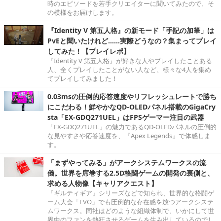
時のエピソードを若手クリエイターに聞いてみたので、そ
の模様をお届けします。
『Identity V 第五人格』の新モード「手記の加筆」は
PvEと聞いたけれど……実際どうなの？集まってプレイ
してみた！【プレイレポ】
『Identity V 第五人格』が好きな人やプレイしたことある
人、全くプレイしたことがない人など、様々な4人を集め
てプレイしてみました！
0.03msの圧倒的応答速度やリフレッシュレートで勝ち
にこだわる！鮮やかなQD-OLEDパネル搭載のGigaCry
sta「EX-GDQ271UEL」はFPSゲーマー注目の武器
「EX-GDQ271UEL」の魅力であるQD-OLEDパネルの圧倒的
な見やすさや応答速度を、『Apex Legends』で体感しま
す。
「まずやってみる」がアークシステムワークスの流
儀。世界を席巻する2.5D格闘ゲームの開発の裏側と、
求める人物像【キャリアクエスト】
『ギルティギア』シリーズなどで知られ、世界的な格闘ゲ
ーム大会「EVO」でも圧倒的な存在感を放つアークシステ
ムワークス。同社はどのような組織体制で、いかにして世
界中のファンを熱狂させるゲームを生み出しているのでし