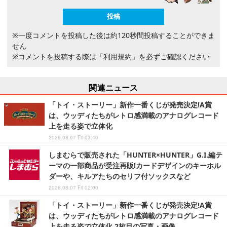
※一度コメントを投稿した後は約120秒間投稿することができま
せん
※コメントを投稿する際は
「利用規約」
を必ずご確認ください
関連ニュース
「トイ・ストーリー」新作一番くじが発売決定!A賞
は、ウッディたちがレトロ感満載のアナログレコード
上を走る姿で立体化
2026.08.07 Fri 03:40
しまむらで販売された「HUNTER×HUNTER」G.I.編テ
ーマの一部商品が受注再販!カードデザインのキーホル
ダーや、キルアたちのセリフ付ソックスなど
2026.08.07 Fri 02:00
「トイ・ストーリー」新作一番くじが発売決定!A賞
は、ウッディたちがレトロ感満載のアナログレコード
上を走る姿で立体化 2枚目の写真・画像