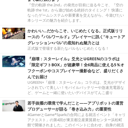
『空の軌跡 the 2nd』の発売が目前に迫る今こそ、『空の
軌跡 the 1st』から遊び始める絶好のタイミング！ 快適に
なったゲームシステムや新要素を交えながら、今遊びたい
本シリーズの魅力を紹介します。
かわいい…だからこそ、いじめたくなる。正式版リリ
ースの『パルワールド』プレイヤーに訊く“キュートア
グレッション×パル”の底知れぬ魅力とは
正式版で登場する新たなパルもいじめたくなる！
『崩壊：スターレイル』爻光とUGREENのコラボは
「限定ギフトBOX」が超豪華！全6商品に使える5％オ
フクーポンやコスプレイヤー撮影会など、盛りだくさ
んでお届け
UGREEN×『崩壊：スターレイル』コラボは、爻光がデザイ
ンされていて美しい！モバイルバッテリーや急速充電器な
ど、ゲームと一緒に使いたいデバイスがてんこ盛り
若手抜擢の環境で学んだこと――アプリボットの運営
プロデューサーが語る「巻き込み力」の重要性
4GamerとGame*Sparkの合同による就活イベント「キャリ
アクエスト」の第4回が東京都立産業貿易センター浜松町
館で開催されました。このイベントに合わせ、自身の就活