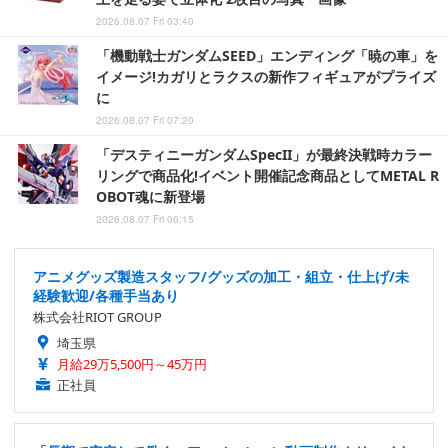
2026.08.07 Fri 03:40
「機動戦士ガンダムSEED」エンディング「暁の車」を
イメージ!カガリとラクスの新作フィギュアがプライズ
に
2026.08.07 Fri 07:20
「デスティニーガンダムSpecII」が最終決戦時カラー
リングで商品化!イベント開催記念商品としてMETAL R
OBOT魂に新登場
2026.08.07 Fri 06:15
アニメグッズ製造スタッフ/グッズの加工・組立・仕上げ/未
経験歓迎/各種手当あり
株式会社RIOT GROUP
埼玉県
月給29万5,500円～45万円
正社員