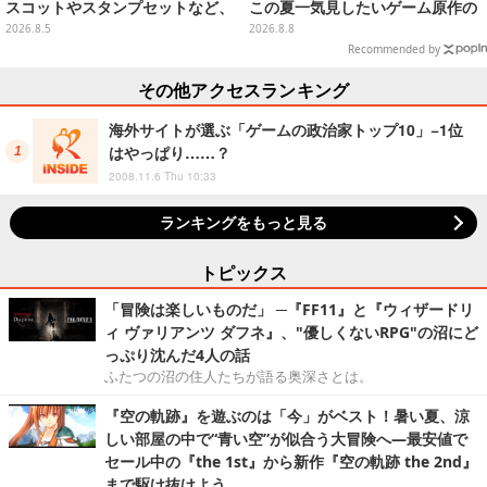
スコットやスタンプセットなど、
この夏一気見したいゲーム原作の
可愛すぎる全5アイテムがライン
名作アニメ10選を一挙紹介【特
2026.8.5
2026.8.8
ナップ
集】
Recommended by
その他アクセスランキング
海外サイトが選ぶ「ゲームの政治家トップ10」−1位
はやっぱり……？
2008.11.6 Thu 10:33
ランキングをもっと見る
トピックス
「冒険は楽しいものだ」 ─『FF11』と『ウィザードリ
ィ ヴァリアンツ ダフネ』、"優しくないRPG"の沼にど
っぷり沈んだ4人の話
ふたつの沼の住人たちが語る奥深さとは。
『空の軌跡』を遊ぶのは「今」がベスト！暑い夏、涼
しい部屋の中で“青い空”が似合う大冒険へ―最安値で
セール中の『the 1st』から新作『空の軌跡 the 2nd』
まで駆け抜けよう