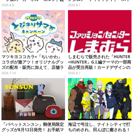
長文コラボ告知は必見、オリジナ
セレクションが10月発売
2026.8.8
2026.8.1
ル商品はガツンと来るにんにくが
美味しくて「全銀河☆ゴルゴルチ
キン化計画」の一部になる【実物
レポ】
マツキヨココカラ×「ちいかわ」
しまむらで販売された「HUNTER
コラボが激アツ！オリジナルグッ
×HUNTER」G.I.編テーマの一部商
ズの配布・販売に加えて、店舗ラ
品が受注再販！カードデザインの
ッピングや”花火打ち上げ”まで盛
キーホルダーや、キルアたちのセ
2026.7.14
2026.8.7
り沢山
リフ付ソックスなど
「パペットスンスン」郵便局限定
海辺で号泣し、ナイトシティで打
グッズが8月12日発売！ お手紙マ
ちのめされ、田んぼに癒される！