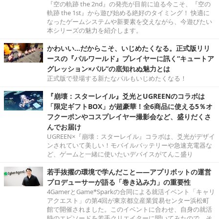
『空の軌跡 the 2nd』の発売が目前に迫る今こそ、『空の
軌跡 the 1st』から遊び始める絶好のタイミング！ 快適に
なったゲームシステムや新要素を交えながら、今遊びたい
本シリーズの魅力を紹介します。
かわいい…だからこそ、いじめたくなる。正式版リリ
ースの『パルワールド』プレイヤーに訊く“キュートア
グレッション×パル”の底知れぬ魅力とは
正式版で登場する新たなパルもいじめたくなる！
『崩壊：スターレイル』爻光とUGREENのコラボは
「限定ギフトBOX」が超豪華！全6商品に使える5％オ
フクーポンやコスプレイヤー撮影会など、盛りだくさ
んでお届け
UGREEN×『崩壊：スターレイル』コラボは、爻光がデザイ
ンされていて美しい！モバイルバッテリーや急速充電器な
ど、ゲームと一緒に使いたいデバイスがてんこ盛り
若手抜擢の環境で学んだこと――アプリボットの運営
プロデューサーが語る「巻き込み力」の重要性
4GamerとGame*Sparkの合同による就活イベント「キャリ
アクエスト」の第4回が東京都立産業貿易センター浜松町
館で開催されました。このイベントに合わせ、自身の就活
時のエピソードを若手クリエイターに聞いてみたので、そ