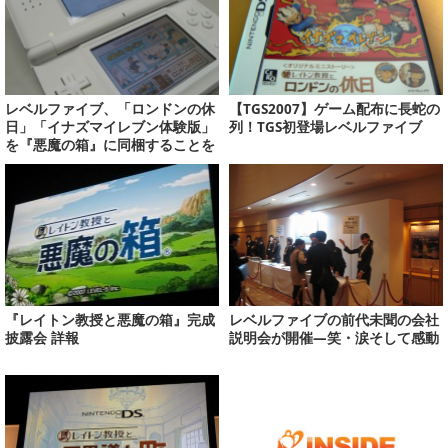
レベルファイブ、「ロンドンの休
【TGS2007】ゲーム配布に長蛇の
日」「イナズマイレブン体験版」
列！TGS初登場レベルファイブ
を『悪魔の箱』に同梱することを
決定(訂正)
『レイトン教授と悪魔の箱』完成
レベルファイブの前代未聞の会社
披露会 詳報
説明会が開催―笑・涙そして感動