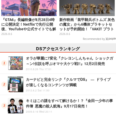
『GTA6』長編映像が8月28日4時
新作映画「装甲騎兵ボトムズ 灰色
に公開決定！Netflixで先行公開
の魔女」から6機体プラキットセ
後、YouTubeや公式サイトでも解
ットが予約開始！「VAKIT プラト
禁
ーン」第1弾、各部関節可動仕様
2026.8.6
2026.8.6
Recommended by
DSアクセスランキング
オラが華麗に7変化『クレヨンしんちゃん ショックガ
～ン!伝説を呼ぶオマケ大ケツ戦!!』12月2日発売
2010.8.26 Thu 17:01
カーナビと完全リンク『クルマでDS』 ― ドライブ
が楽しくなるコンテンツが満載
2012.6.2 Sat 11:00
キミはこの謎をすべて解けるか！？『金田一少年の事
件簿 悪魔の殺人航海』9月17日発売！
2009.9.16 Wed 20:11