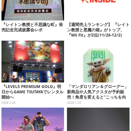
『レイトン教授と不思議な町』発
【週間売上ランキング】 『レイト
売記念完成披露会レポ
ン教授と悪魔の箱』がトップ、
『Wii Fit』が2位(11/26-12/2)
『LEVEL5 PREMIUM GOLD』明
「マンダロリアン＆グローグー」
日からGAME TSUTAYAでレンタル
新商品や人気アクスタが予約販
開始へ
売！角度を変えると“こっちを向
いてくれる”ステッカーも
2008.2.20
2026.7.24