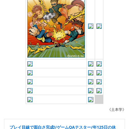
《土本学》
プレイ目線で面白さ完成!/ゲームQAテスター/年125日の休