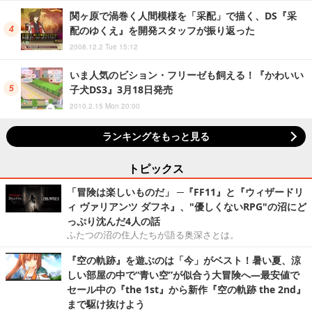
関ヶ原で渦巻く人間模様を「采配」で描く、DS『采
配のゆくえ』を開発スタッフが振り返った
2008.12.2 Tue 15:12
いま人気のビション・フリーゼも飼える！『かわいい
子犬DS3』3月18日発売
2010.2.15 Mon 20:00
ランキングをもっと見る
トピックス
「冒険は楽しいものだ」 ─『FF11』と『ウィザードリ
ィ ヴァリアンツ ダフネ』、"優しくないRPG"の沼にど
っぷり沈んだ4人の話
ふたつの沼の住人たちが語る奥深さとは。
『空の軌跡』を遊ぶのは「今」がベスト！暑い夏、涼
しい部屋の中で“青い空”が似合う大冒険へ―最安値で
セール中の『the 1st』から新作『空の軌跡 the 2nd』
まで駆け抜けよう