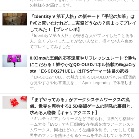
の模様をお届けします。
『Identity V 第五人格』の新モード「手記の加筆」は
PvEと聞いたけれど……実際どうなの？集まってプレイ
してみた！【プレイレポ】
『Identity V 第五人格』が好きな人やプレイしたことある
人、全くプレイしたことがない人など、様々な4人を集め
てプレイしてみました！
0.03msの圧倒的応答速度やリフレッシュレートで勝ち
にこだわる！鮮やかなQD-OLEDパネル搭載のGigaCry
sta「EX-GDQ271UEL」はFPSゲーマー注目の武器
「EX-GDQ271UEL」の魅力であるQD-OLEDパネルの圧倒的
な見やすさや応答速度を、『Apex Legends』で体感しま
す。
「まずやってみる」がアークシステムワークスの流
儀。世界を席巻する2.5D格闘ゲームの開発の裏側と、
求める人物像【キャリアクエスト】
『ギルティギア』シリーズなどで知られ、世界的な格闘ゲ
ーム大会「EVO」でも圧倒的な存在感を放つアークシステ
ムワークス。同社はどのような組織体制で、いかにして世
界中のファンを熱狂させるゲームを生み出しているのでし