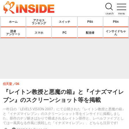
search
menu
アクセス
ホーム
スイッチ
PS5
PS4
ランキング
読者
インサイドちゃ
スマホ
PC
配信者
アンケート
ん
任天堂
DS
『レイトン教授と悪魔の箱』と『イナズマイレ
ブン』のスクリーンショット等を掲載
一昨日の「LEVEL5 VISION 2007」にて公開された『レイトン教授と悪魔の箱』
と『イナズマイレブン』のスクリーンショット等をインサイドに掲載しまし
た。新作のナゾ解きばかりで構成されるレイトン新作と、レベルファイブとし
ては一風異なる作風に挑戦した『イナズマイレブン』、どちらも注目です!