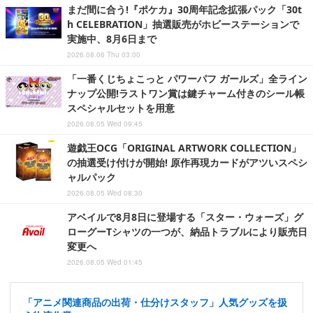
まだ間に合う!『ポケカ』30周年記念拡張パック「30t
h CELEBRATION」抽選販売がホビーステーションで
実施中、8月6日まで
2026.08.06 Thu 03:00
「一番くじちょこっと パワーパフ ガールズ」全ライン
ナップ公開!ラストワン賞は鍵チャーム付きのシール帳
スペシャルセットを用意
2026.08.05 Wed 09:45
遊戯王OCG「ORIGINAL ARTWORK COLLECTION」
の抽選受け付けが開始! 原作再現カードがアツいスペシ
ャルパック
2026.08.05 Wed 08:30
アベイルで8月8日に登場する「スター・ウォーズ」グ
ローグーTシャツの一つが、納品トラブルにより販売日
変更へ
2026.08.05 Wed 01:45
「アニメ関連商品の出荷・仕分けスタッフ」人気グッズを扱