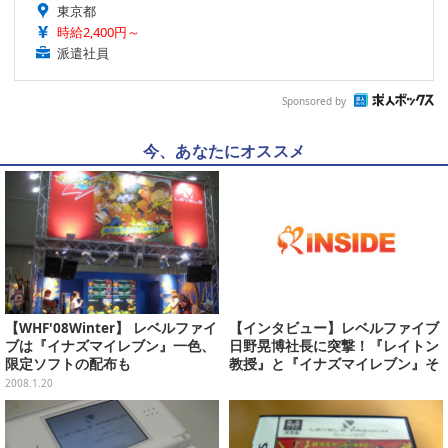
東京都
時給2,400円～
派遣社員
Sponsored by
今、あなたにオススメ
【WHF'08Winter】 レベルファイ
【インタビュー】レベルファイブ
ブは『イナズマイレブン』一色、
日野晃博社長に突撃！『レイトン
限定ソフトの配布も
教授』と『イナズマイレブン』そ
してWiiは!?
2008.1.20